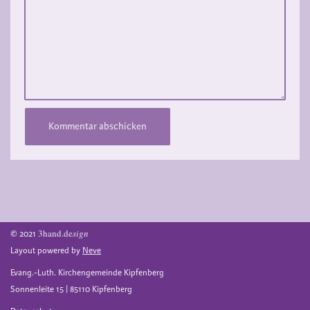
3hand.de
sign
© 2021
Layout powered by
Neve
Evang.-Luth. Kirchengemeinde Kipfenberg
Sonnenleite 15 | 85110 Kipfenberg