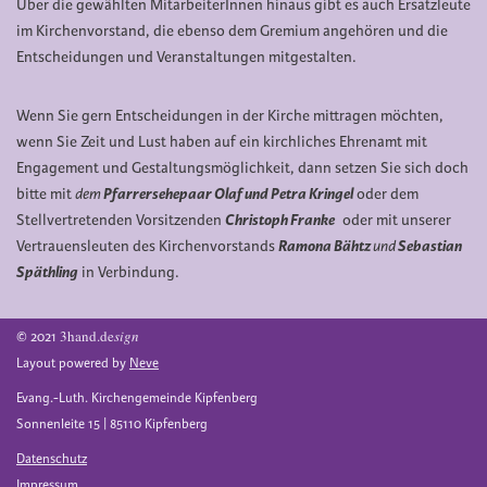
Über die gewählten MitarbeiterInnen hinaus gibt es auch Ersatzleute
im Kirchenvorstand, die ebenso dem Gremium angehören und die
Entscheidungen und Veranstaltungen mitgestalten.
Wenn Sie gern Entscheidungen in der Kirche mittragen möchten,
wenn Sie Zeit und Lust haben auf ein kirchliches Ehrenamt mit
Engagement und Gestaltungsmöglichkeit, dann setzen Sie sich doch
bitte mit
dem
Pfarrersehepaar Olaf und Petra Kringel
oder dem
Stellvertretenden Vorsitzenden
Christoph Franke
oder mit unserer
Vertrauensleuten des Kirchenvorstands
Ramona Bähtz
und
Sebastian
Späthling
in Verbindung.
3hand.de
sign
© 2021
Layout powered by
Neve
Evang.-Luth. Kirchengemeinde Kipfenberg
Sonnenleite 15 | 85110 Kipfenberg
Datenschutz
Impressum