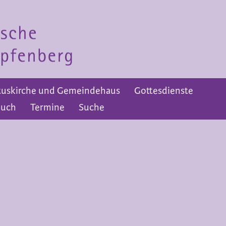
tuskirche und Gemeindehaus
Gottesdienste
auch
Termine
Suche
nsprechpersonen
ottesdienste
usik
Suche