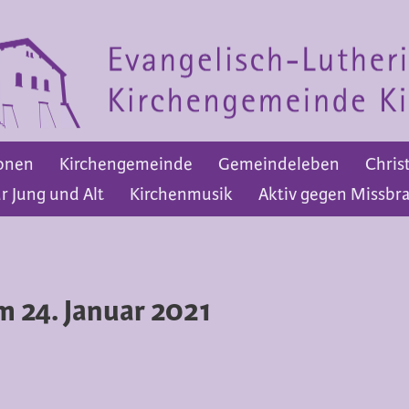
onen
Kirchengemeinde
Gemeindeleben
Chris
r Jung und Alt
Kirchenmusik
Aktiv gegen Missbr
Herzlich Willkommen!
Pfarramt
A
Kirchengemeinde
Gemeindeleben
Christuskirche und Gemeindehaus
G
m 24. Januar 2021
Konfirmation
Glauben und Leben
Angebote für Jung und Alt
Kirchenm
Aktiv gegen Missbrauch
Termine