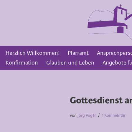
Zum
Inhalt
springen
Herzlich Willkommen!
Pfarramt
Ansprechpers
Konfirmation
Glauben und Leben
Angebote fü
Gottesdienst a
von
Jörg Vogel
1 Kommentar