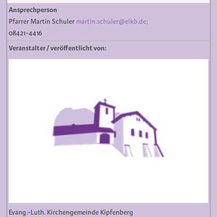
Ansprechperson
Pfarrer Martin Schuler
martin.schuler@elkb.de;
08421-4416
Veranstalter / veröffentlicht von:
Evang.-Luth. Kirchengemeinde Kipfenberg