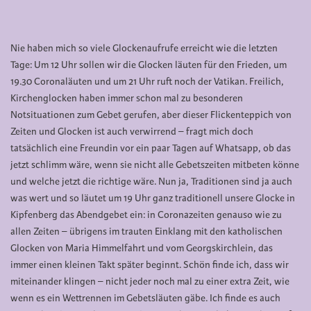
Nie haben mich so viele Glockenaufrufe erreicht wie die letzten
Tage: Um 12 Uhr sollen wir die Glocken läuten für den Frieden, um
19.30 Coronaläuten und um 21 Uhr ruft noch der Vatikan. Freilich,
Kirchenglocken haben immer schon mal zu besonderen
Notsituationen zum Gebet gerufen, aber dieser Flickenteppich von
Zeiten und Glocken ist auch verwirrend – fragt mich doch
tatsächlich eine Freundin vor ein paar Tagen auf Whatsapp, ob das
jetzt schlimm wäre, wenn sie nicht alle Gebetszeiten mitbeten könne
und welche jetzt die richtige wäre. Nun ja, Traditionen sind ja auch
was wert und so läutet um 19 Uhr ganz traditionell unsere Glocke in
Kipfenberg das Abendgebet ein: in Coronazeiten genauso wie zu
allen Zeiten – übrigens im trauten Einklang mit den katholischen
Glocken von Maria Himmelfahrt und vom Georgskirchlein, das
immer einen kleinen Takt später beginnt. Schön finde ich, dass wir
miteinander klingen – nicht jeder noch mal zu einer extra Zeit, wie
wenn es ein Wettrennen im Gebetsläuten gäbe. Ich finde es auch